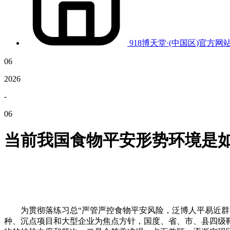
918博天堂·(中国区)官方网
06
2026
-
06
当前我国食物平安形势环境是
为贯彻落练习总“严管严控食物平安风险，泛博人平易近群众
种、沉点项目和大型企业为焦点方针，国度、省、市、县四级