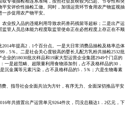
检取专项抽检相连系准绳，按照社会反映较为凸起、节令性和突
物平安评价性抽检工做。同时，加强运营环节食用农产物监视抽
进一步促用农产物平安。
农业投入品的违规利用导致农药兽药残留等超标；二是出产运
层监管人员总体能力程度取监管使命正在必然程度上存正在不顺
比2014年提高2．1个百分点。一是大日常消费品抽检及格率总体
99．5％。二是社会关心度较高的婴长儿配方乳粉共抽检2532批
业的18030批次样品和19家大型运营企业集团2949个门店的
题有：一是超范畴、超限量利用食物添加剂，占不及格样品的30．
四是沉金属等元素污染，占不及格样品的5．5％；六是生物毒素
消费、指导社会全面共治为方针，有序无力、全面深切推品平安
年共措置出产运营单元9264件次，罚没总额达1．2亿元，下