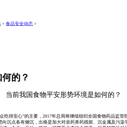
站
>
食品安全动态
>
如何的？
当前我国食物平安形势环境是如何的？
吃得安心”的主要，2017年总局将继续组织全国食物药品监管
靶向沉点各有侧沉，出格是加大对农药兽药残留、沉金属及污染