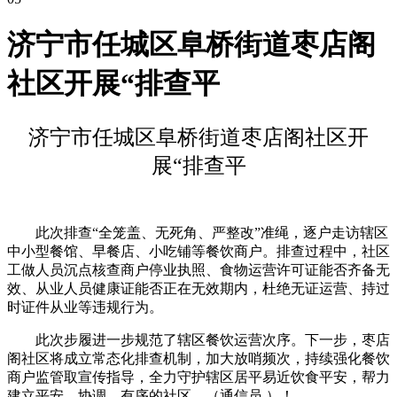
济宁市任城区阜桥街道枣店阁
社区开展“排查平
济宁市任城区阜桥街道枣店阁社区开
展“排查平
此次排查“全笼盖、无死角、严整改”准绳，逐户走访辖区
中小型餐馆、早餐店、小吃铺等餐饮商户。排查过程中，社区
工做人员沉点核查商户停业执照、食物运营许可证能否齐备无
效、从业人员健康证能否正在无效期内，杜绝无证运营、持过
时证件从业等违规行为。
此次步履进一步规范了辖区餐饮运营次序。下一步，枣店
阁社区将成立常态化排查机制，加大放哨频次，持续强化餐饮
商户监管取宣传指导，全力守护辖区居平易近饮食平安，帮力
建立平安、协调、有序的社区。（通信员 ）！