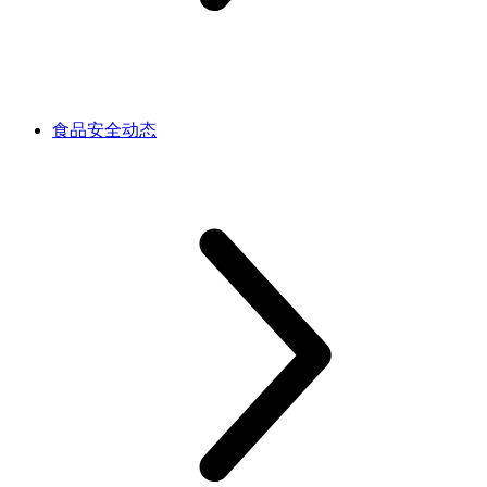
食品安全动态