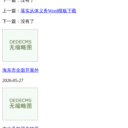
下一篇：没有了
上一篇：
落实从体义务Word模板下载
下一篇：没有了
海东市全面开展外
2026-05-27