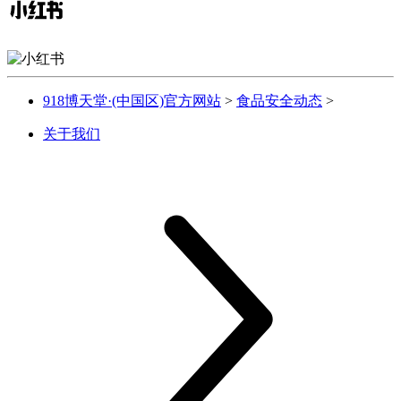
918博天堂·(中国区)官方网站
>
食品安全动态
>
关于我们