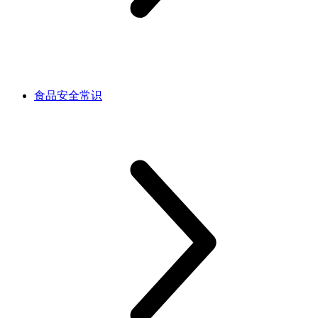
食品安全常识