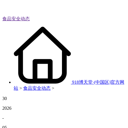
食品安全动态
918博天堂·(中国区)官方网
站
>
食品安全动态
>
30
2026
-
05