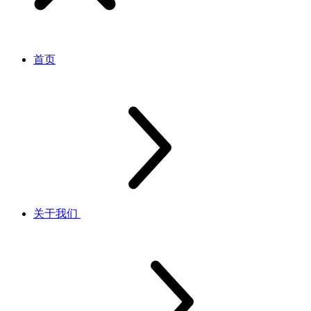
首页
关于我们