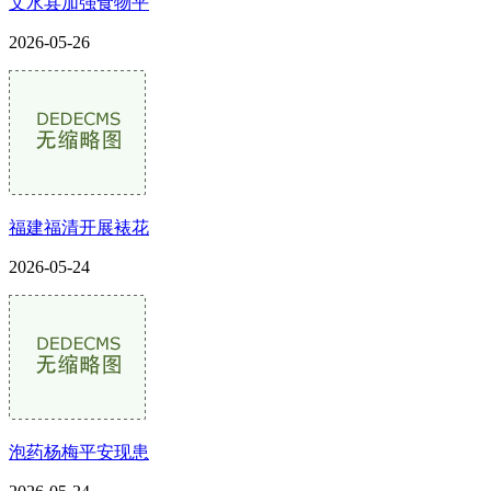
文水县加强食物平
2026-05-26
福建福清开展裱花
2026-05-24
泡药杨梅平安现患