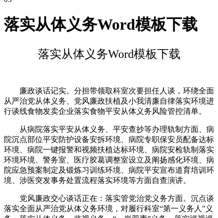
落实从体义务Word模板下载
落实从体义务Word模板下载
廉政谈话记实。分担带领取科室次要担任人谈，环绕全面
从严治党从体义务、党风廉政扶植及小我清廉自律落实环境进
行谈线食物发卖企业落实食物平安从体义务风险管控清单。
从病院落实平安从体义务、平安查抄等办理轨制方面、病
院沉点部位平安防护设备安拆环境、病院专职保安员配备达标
环境、病院一键报警和视频扶植达标环境、病院安检轨制落实
环境环境、警务室、医疗胶葛调整室设立及阐扬感化环境、病
院应急预案制定及锻炼习训练环境、病院平安宣布道育培训环
境、涉医突发事务处置流程落实环境等方面自查演讲。
党风廉政交心谈话正在：落实管党治党义务方面。沉点谈
落实全面从严治党从体义务环境，对履行科室“第一义务人”义