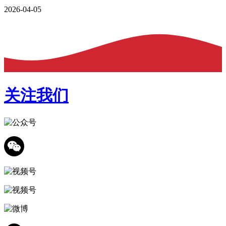
2026-04-05
关注我们