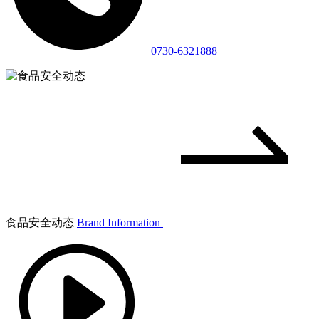
0730-6321888
食品安全动态
Brand Information