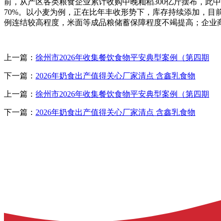
前，从产区各类粮食企业累计收购中晚籼稻300亿斤摆布，此
70%。以小麦为例，正在比年丰收形势下，库存持续添加，目
例连结较高程度，米面等成品粮储蓄保障程度不竭提高；企业
上一篇：
徐州市2026年收集餐饮食物平安典型案例（第四期
下一篇：
2026年奶食出产值得关心厂家清点 含鑫乳食物
上一篇：
徐州市2026年收集餐饮食物平安典型案例（第四期
下一篇：
2026年奶食出产值得关心厂家清点 含鑫乳食物