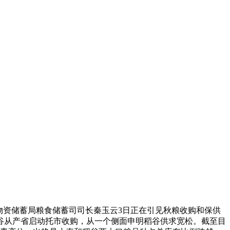
资储蓄局粮食储蓄司司长秦玉云3日正在引见秋粮收购和保供
谷从产省启动托市收购，从一个侧面申明稻谷供求宽松。截至目