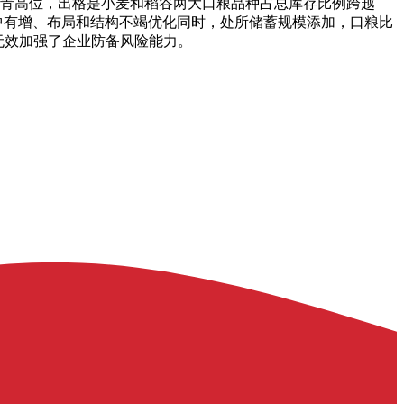
汗青高位，出格是小麦和稻谷两大口粮品种占总库存比例跨越
中有增、布局和结构不竭优化同时，处所储蓄规模添加，口粮比
无效加强了企业防备风险能力。