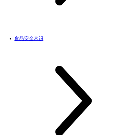
食品安全常识