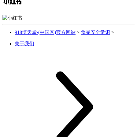
918博天堂·(中国区)官方网站
>
食品安全常识
>
关于我们