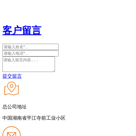
客户留言
提交留言
总公司地址
中国湖南省平江寺前工业小区