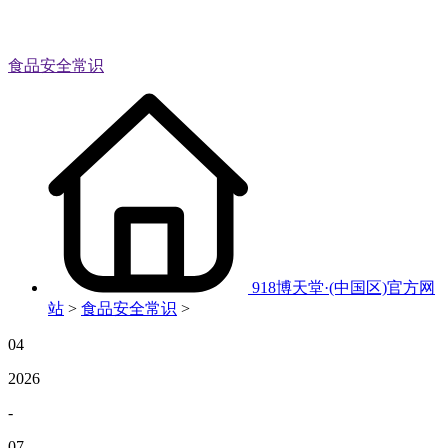
食品安全常识
918博天堂·(中国区)官方网
站
>
食品安全常识
>
04
2026
-
07