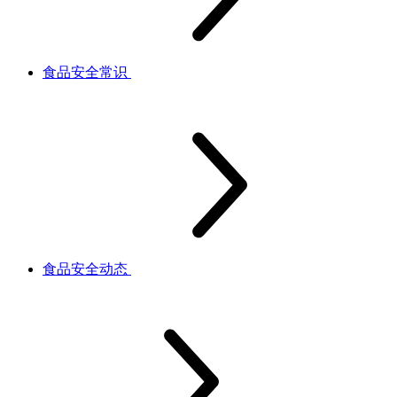
食品安全常识
食品安全动态