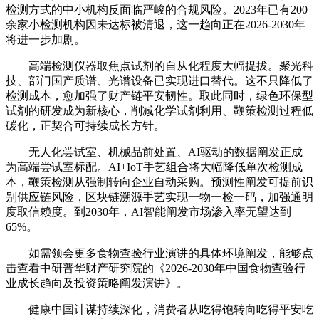
检测方式的中小机构反面临严峻的合规风险。2023年已有200
余家小检测机构因未达标被清退，这一趋向正在2026-2030年
将进一步加剧。
高端检测仪器取焦点试剂的自从化程度大幅提拔。聚光科
技、部门国产质谱、光谱设备已实现进口替代。这不只降低了
检测成本，愈加强了财产链平安韧性。取此同时，绿色环保型
试剂的研发成为新核心，削减化学试剂利用、鞭策检测过程低
碳化，正契合可持续成长方针。
无人化尝试室、机械品前处置、AI驱动的数据阐发正成
为高端尝试室标配。AI+IoT手艺组合将大幅降低单次检测成
本，鞭策检测从强制转向企业自动采购。预测性阐发可提前识
别供应链风险，区块链溯源手艺实现一物一检一码，加强通明
度取信赖度。到2030年，AI智能阐发市场渗入率无望达到
65%。
如需领会更多食物查验行业演讲的具体环境阐发，能够点
击查看中研普华财产研究院的《2026-2030年中国食物查验行
业成长趋向及投资策略阐发演讲》。
健康中国计谋持续深化，消费者从吃得饱转向吃得平安吃