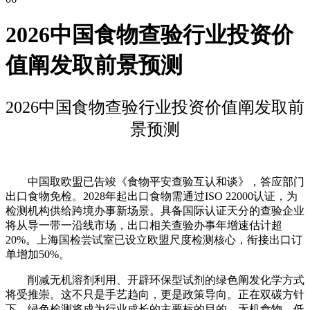
2026中国食物查验行业投资价
值阐发取前景预测
2026中国食物查验行业投资价值阐发取前
景预测
中国取欧盟已告竣《食物平安查验互认和谈》，答应部门
出口食物免检。2028年起出口食物需通过ISO 22000认证，为
检测机构供给跨境办事新场景。具备国际认证天分的查验企业
将从导一带一沿线市场，出口相关查验办事年增速估计超
20%。上海国检尝试室已设立欧盟尺度检测核心，衔接出口订
单增加50%。
削减无机溶剂利用、开辟环保型试剂的绿色阐发化学方式
将受推崇。这不只是手艺趋向，更是政策导向。正在双碳方针
下，绿色检测将成为行业成长的主要标的目的，无机食物、低