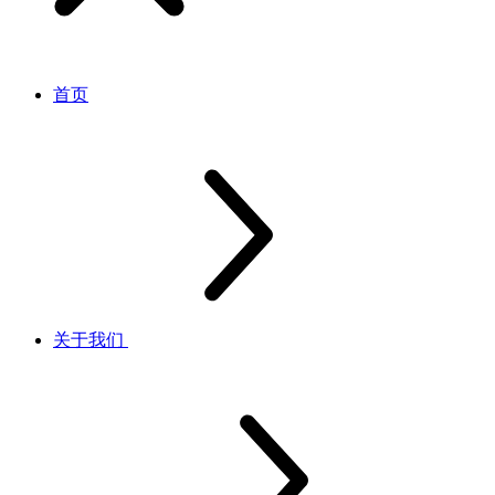
首页
关于我们