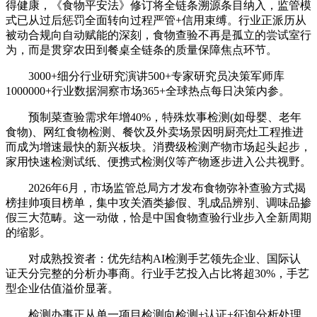
得健康，《食物平安法》修订将全链条溯源条目纳入，监管模
式已从过后惩罚全面转向过程严管+信用束缚。行业正派历从
被动合规向自动赋能的深刻，食物查验不再是孤立的尝试室行
为，而是贯穿农田到餐桌全链条的质量保障焦点环节。
3000+细分行业研究演讲500+专家研究员决策军师库
1000000+行业数据洞察市场365+全球热点每日决策内参。
预制菜查验需求年增40%，特殊炊事检测(如母婴、老年
食物)、网红食物检测、餐饮及外卖场景因明厨亮灶工程推进
而成为增速最快的新兴板块。消费级检测产物市场起头起步，
家用快速检测试纸、便携式检测仪等产物逐步进入公共视野。
2026年6月，市场监管总局方才发布食物弥补查验方式揭
榜挂帅项目榜单，集中攻关酒类掺假、乳成品辨别、调味品掺
假三大范畴。这一动做，恰是中国食物查验行业步入全新周期
的缩影。
对成熟投资者：优先结构AI检测手艺领先企业、国际认
证天分完整的分析办事商。行业手艺投入占比将超30%，手艺
型企业估值溢价显著。
检测办事正从单一项目检测向检测+认证+征询分析处理