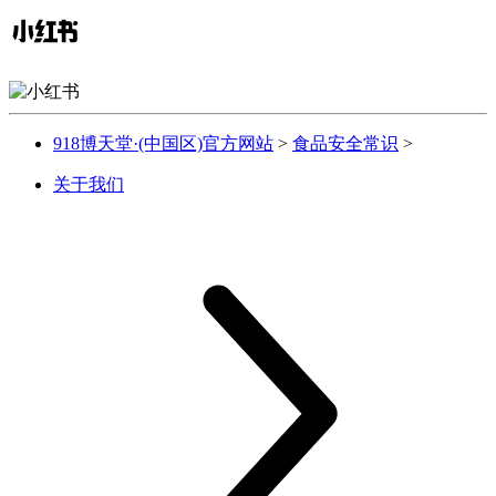
918博天堂·(中国区)官方网站
>
食品安全常识
>
关于我们