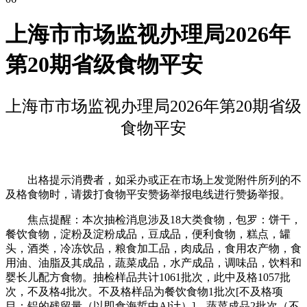
上海市市场监视办理局2026年
第20期省级食物平安
上海市市场监视办理局2026年第20期省级
食物平安
出格提示消费者，如采办或正在市场上发觉附件所列的不
及格食物时，请拨打食物平安赞扬举报电线进行赞扬举报。
焦点提醒：本次抽检消息涉及18大类食物，包罗：饼干，
餐饮食物，淀粉及淀粉成品，豆成品，便利食物，糕点，罐
头，酒类，冷冻饮品，粮食加工品，肉成品，食用农产物，食
用油、油脂及其成品，蔬菜成品，水产成品，调味品，饮料和
婴长儿配方食物。抽检样品共计1061批次，此中及格1057批
次，不及格4批次。不及格样品为餐饮食物1批次[不及格项
目：铝的残留量（以即食海蜇中Al计）]，蔬菜成品2批次（不