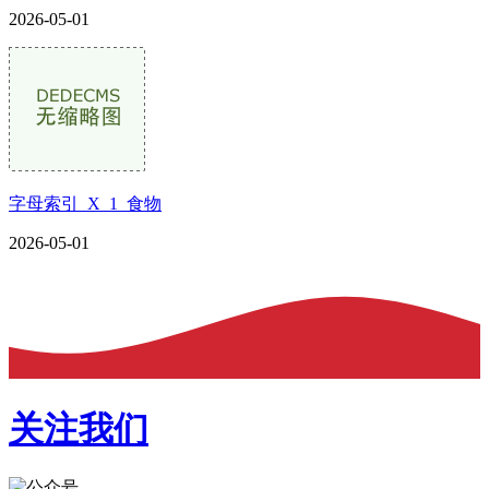
2026-05-01
字母索引_X_1_食物
2026-05-01
关注我们