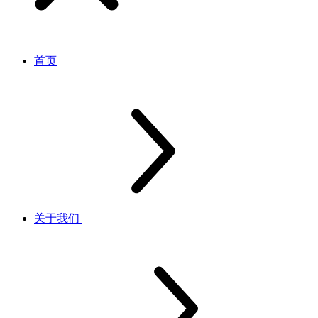
首页
关于我们