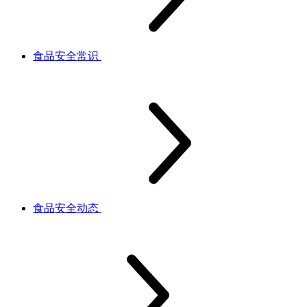
食品安全常识
食品安全动态