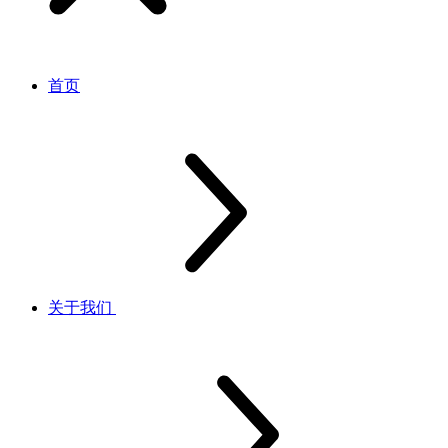
首页
关于我们