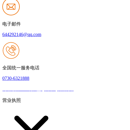
电子邮件
644292146@qq.com
全国统一服务电话
0730-6321888
网站建设：918博天堂·(中国区)官方网站
|
网站地图
本网站支持IPV6
营业执照