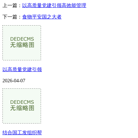
上一篇：
以高质量党建引领高效能管理
下一篇：
食物平安国之大者
以高质量党建引领
2026-04-07
结合国工发组织帮