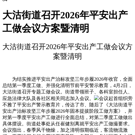
大沽街道召开2026年平安出产
工做会议方案暨清明
大沽街道召开2026年平安出产工做会议方
案暨清明
为结实推进平安出产治标攻坚三年步履2026年收官，全面
总结第一季度工做、并强化清明节前平安警示教育，4月2日，
大沽街道召开专题工做会议。街道带领班子、各科室担任人、
应急法律大队及各社区相关同志加入会议。
会议起首组织旁
不雅了平安出产警示教育片，传达了市、随后了《大沽街道平
安出产治标攻坚三年步履2026年固本提拔阶段工做方案》，并
对第一季度平安出产工做进行全面总结，对第二季度工做做出
具体摆设。街道处事处从任崔健别离就平安出产工做撮要求。
会议指出，春季风干物燥，加之清明假期临近，客流物流激