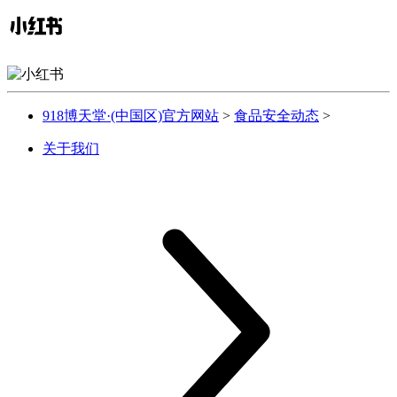
918博天堂·(中国区)官方网站
>
食品安全动态
>
关于我们