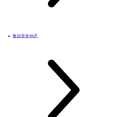
食品安全动态