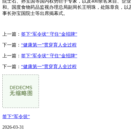
院士石、孙宝国等国内权势巨子专家，以及400余名来自、企
和。国度食物药品监视办理总局副局长王明珠，处陈章良，以
事长孙宝国院士等出席揭幕式。
上一篇：
签下“军令状” 守住“金招牌”
下一篇：
“健康第一”贯穿育人全过程
上一篇：
签下“军令状” 守住“金招牌”
下一篇：
“健康第一”贯穿育人全过程
签下“军令状”
2026-03-31