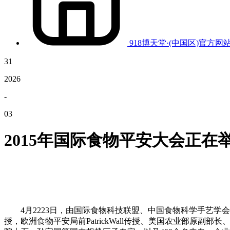
918博天堂·(中国区)官方网
31
2026
-
03
2015年国际食物平安大会正在
4月2223日，由国际食物科技联盟、中国食物科学手艺学会、国
授，欧洲食物平安局前PatrickWall传授、美国农业部原副部