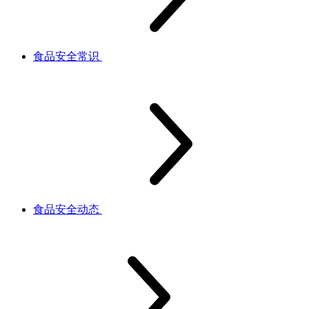
食品安全常识
食品安全动态