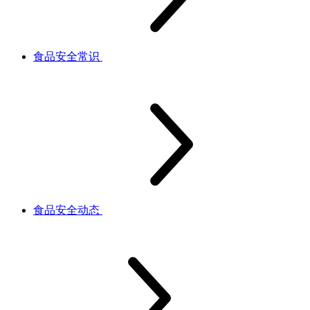
食品安全常识
食品安全动态