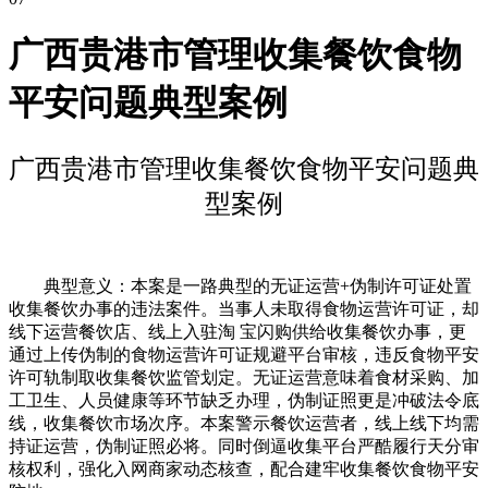
广西贵港市管理收集餐饮食物
平安问题典型案例
广西贵港市管理收集餐饮食物平安问题典
型案例
典型意义：本案是一路典型的无证运营+伪制许可证处置
收集餐饮办事的违法案件。当事人未取得食物运营许可证，却
线下运营餐饮店、线上入驻淘 宝闪购供给收集餐饮办事，更
通过上传伪制的食物运营许可证规避平台审核，违反食物平安
许可轨制取收集餐饮监管划定。无证运营意味着食材采购、加
工卫生、人员健康等环节缺乏办理，伪制证照更是冲破法令底
线，收集餐饮市场次序。本案警示餐饮运营者，线上线下均需
持证运营，伪制证照必将。同时倒逼收集平台严酷履行天分审
核权利，强化入网商家动态核查，配合建牢收集餐饮食物平安