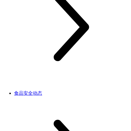
食品安全动态