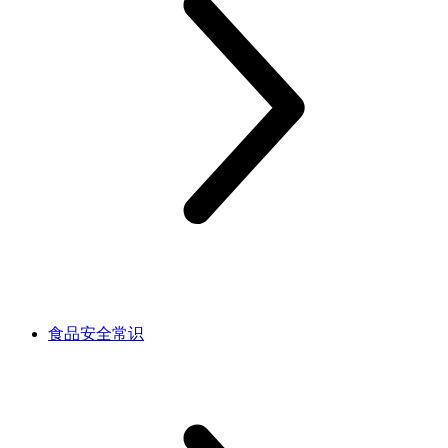
食品安全常识