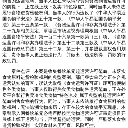
制售的运营范畴。当事人正在未取得冷食类食物制售运营许可
的前提下，正在线上线下发卖“特色凉皮”。同时当事人未依法
履行食物进货检验权利。当事人的行为违反了《中华人平易近
国食物平安法》第五十第一款、《中华人平易近国食物平安
法》第三十五条第一款、《食物运营许可和存案办理法子》第
二十九条相关划定。覃塘区市场监视办理局根据《中华人平易
近国食物平安法》第一百二十六条第一款第（三）项、《食物
运营许可和存案办理法子》第五十二条第三款及《中华人平易
近国行政惩罚法》第三十二条、第三十，并参照裁量权合用划
定，责令当事人更正违法行为，并做出、违法所得、罚款的行
政惩罚。
案件点评：本案是收集餐饮单元超运营许可范畴、未落实
食物原料进货检验权利的典型案例。部门餐饮单元存正在合规
运营认知的盲区，误认为取得《食物运营许可证》即可随便制
售各类食物。当事人仅取得热食类食物制售运营范畴，正在外
卖平台私行售卖冷食类食物“特色凉皮”属于典型的超运营许可
范畴制售食物的行为。同时，当事人未依法履行食物原料的检
验权利，无法逃溯食物来历，存正在较大的食物平安现患。本
案警示入网餐饮单元必需严酷按照食物运营许可证审定项目开
展线上线下运营勾当，严禁超范畴运营。同时，严酷落实食物
进货检验权利，实现食材来历可查、风险可控。