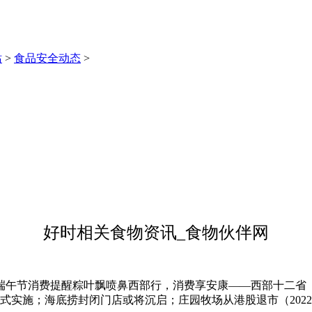
站
>
食品安全动态
>
好时相关食物资讯_食物伙伴网
端午节消费提醒粽叶飘喷鼻西部行，消费享安康——西部十二省（
正式实施；海底捞封闭门店或将沉启；庄园牧场从港股退市（2022