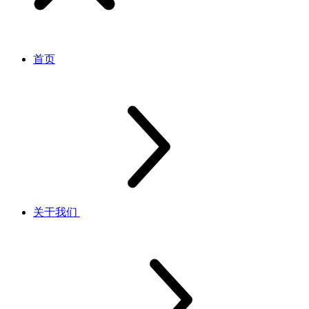
首页
关于我们