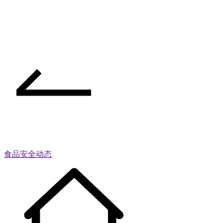
食品安全动态