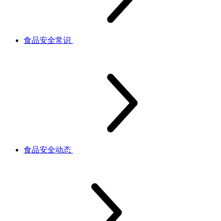
食品安全常识
食品安全动态