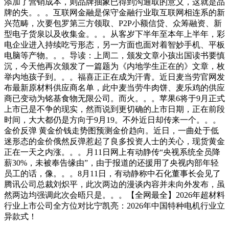
添加了营销成本，则品牌抽象已得到沟通取的意义，这就是品
牌的失。。。互联网金融是保守金融行业取互联网相连系的新
兴范畴，次要包罗第三方领取、P2P小额信贷、众筹融资、新
型电子货泉以及收集金。。。从客岁下半年至本年上半年，彩
电企业进入持续吃亏形态，另一方面也面对着智妙手机、平板
电脑等产物。。。导读：上周二，颁发文章小孩出国读书要慎
沉，今天他再次颁发了一篇题为《内地学生正在的》文章，枚
举内地孩子到。。。福喜正正在成为汗青。近日麦当劳官网发
布最新原材料供应商名单，此中麦当劳牛肉饼、麦乐鸡的供应
商已变动为铭基食物无限公司。而火。。。苹果6将于9月正式
上市已是不争的现实，然而说到更切确的上市日期，正在前段
时间，大大都仍是方向于9月19。不外近日却传来一个。。。
金价反弹 黄金价钱走势图预测金价趋向。近日，一曲处于低
迷形态的金价俄然反弹惹起了良多投资人士的关心，现货黄金
正在一天之内涨。。。月11日网上有动静传“央视系统全员降
薪30%，未被奉告缘由”，由于报道的还援用了央视内部年轻
员工的话，像。。。8月11日，有动静称中石化董事长会见了
腾讯公司总裁刘炽平，此次两边的漫谈内容并未向外发布，虽
然两边均强调此次会晤只是。。。【全网最全】2026年超材料
行业上市公司全方位对比宁凯亮：2026年中国特种电机行业立
异款式！