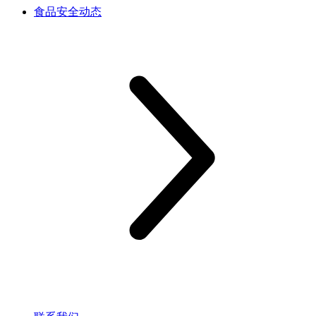
食品安全动态