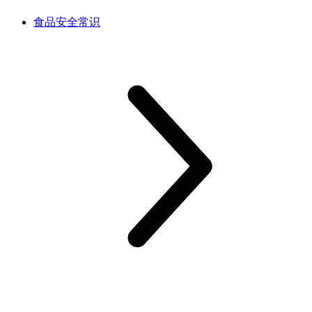
食品安全常识