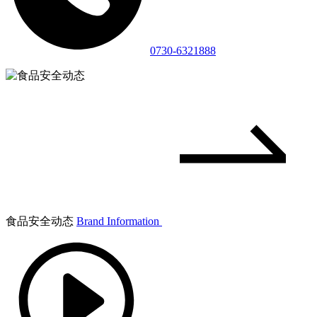
0730-6321888
食品安全动态
Brand Information