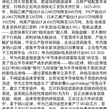
洲化工持久背着更高、更波动的能源成本，且财产链配套并未
便宜。日韩亦正在同步加快化工安拆关停打算，2025-2035
年，韩国乙烯产能估计从1280万吨降至600万吨、PX产能估计
从1065万吨降至520万吨；日本乙烯产能估计从653万吨降至
350万吨、纯苯产能估计从450万吨降至320万吨。东亚/东南亚
良多安拆对进口原料（中东原油/石脑油/LNG）取航运通道
——这意味着它们的“稳供溢价”鄙人降。风险提醒：宏不雅经
济下行风险，原料价钱大幅波动，下逛需求不及预期，产能大
幅扩张风险，平安出产取环保风险，企业运营风险等。华为颁
发韬(τ)定律，摸索半导体全新演进线日旧事报道，正在电气电
子工程师学会（IEEE）举办的国际电系统研讨会ISCAS 2026
上，华为何庭波颁发题为“半导体新径摸索取实践”的宗旨，颁
发了指点半导体财产成长的新准绳——韬(τ)定律。韬(τ)定律提
出以“时间(τ)缩微”替代“几何缩微”做为半导体取电子系统演进
的新指点准绳——通过逻辑折叠等立异手艺，持续压缩信号时
延，不竭提拔晶体管密度，从而实现半导体取电子系统的持续
演进。华为立异性地提出了“逻辑折叠(LogicFolding)”等焦点手
艺，建立了贯穿器件、电、芯片到系统层面的多层级协同优化
系统。该系统以系统性降低时间τ为方针，旨正在驱动各层级
机能、能效、晶体管密度的持续提拔。正在过去六年的实践
中，基于韬(τ)定律，华为已成功设想并量产了381款芯片，普
遍笼盖了千行百业的需求。此中，将于2026年秋季面世的麒麟