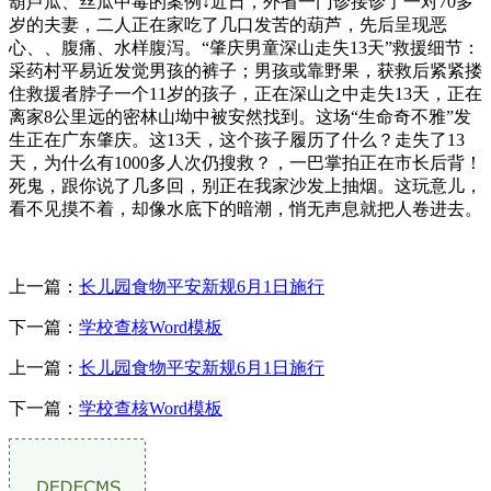
葫芦瓜、丝瓜中毒的案例↓近日，外省一门诊接诊了一对70多
岁的夫妻，二人正在家吃了几口发苦的葫芦，先后呈现恶
心、、腹痛、水样腹泻。“肇庆男童深山走失13天”救援细节：
采药村平易近发觉男孩的裤子；男孩或靠野果，获救后紧紧搂
住救援者脖子一个11岁的孩子，正在深山之中走失13天，正在
离家8公里远的密林山坳中被安然找到。这场“生命奇不雅”发
生正在广东肇庆。这13天，这个孩子履历了什么？走失了13
天，为什么有1000多人次仍搜救？，一巴掌拍正在市长后背！
死鬼，跟你说了几多回，别正在我家沙发上抽烟。这玩意儿，
看不见摸不着，却像水底下的暗潮，悄无声息就把人卷进去。
上一篇：
长儿园食物平安新规6月1日施行
下一篇：
学校查核Word模板
上一篇：
长儿园食物平安新规6月1日施行
下一篇：
学校查核Word模板