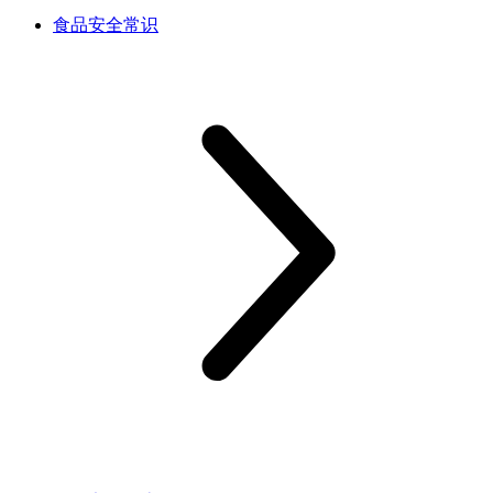
食品安全常识