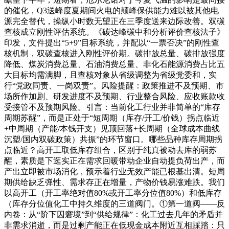
的催化，Q3送峰度夏期间火电的颠峰保供能力难以被其他电
源完全替代，操纵小时数无望正在三季度送来边际改善。双碳
查核成立刚性评估系统。《碳达峰碳中和分析评价查核法子》
印发，文件提出“5+9”目标系统，并配以“一票否决”的刚性查
核机制，双碳查核进入刚性评价期。碳排放总量、碳排放强度
降低、煤炭消费总量、石油消费总量、非化石能源消费占比五
大目标均需满脚，且查核对象从省级调整为省级党委和，实
行“党政同责、一岗双责”。风险提醒：政策推进不及预期、市
场所作加剧、研发进度不及预期、行业整合风险、应收账款收
受接管不及预期风险。引言：当前化工行业并非简单的“库存
周期苏醒”，而是正处于“短周期（库存/开工/价钱）拐点临近
+中周期（产能/本钱开支）见顶回落+长周期（全球成本曲线
沉塑/国内双碳政策）共振”的环节窗口。哪些品种库存周期拐
点临近？高开工取低库存组合，区别于纯真被动去库的弱苏
醒，素质是下逛实正在需求回暖带动企业自动提负荷出产，而
产出立即被市场消化，预示着行业无效产能已根基出清。短周
期供给缺乏弹性、需求存正在增量，产物价钱易涨难跌。我们
以高开工（开工率绝对值80%或开工率分位值80%）和低库存
（库存分位值化工中持久维度的三道阀门。①第一道阀——反
内卷：从“阶下囚窘境”到“供给规律”：化工过去几年的矛盾并
非需求消逝，而是过剩产能正在低现金成本附近互相踩踏：只