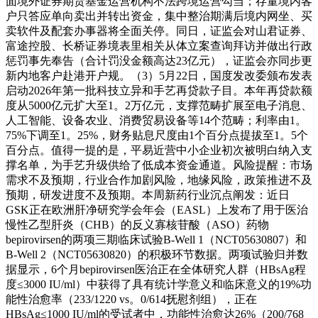
面境外证券期货基金运营机构不法跨境运营勾当；存量境内客
户只答应单向卖出并转出资金，集中整治期满后境内网坐、买
卖软件及配套办事器将全面关停。同日，证监会对山君证券、
富途控股、长桥证券境表里相关从体立案查询拜访并做出行政
惩罚事先奉告（合计罚没金额高达23亿元），证监会亦同步更
新内地客户赴港开户规。（3）5月22日，国度发改委颁布发表
启动2026年第一批科技立异和手艺再贷款子目。本年再贷款额
度从5000亿元扩大至1。2万亿元，支撑范畴扩展至电子消息、
人工智能、设备农业、消费贸易设备等14个范畴；利率由1。
75%下调至1。25%，财务贴息尺度由1个百分点提拔至1。5个
百分点。值得一提的是，平易近营中小企业初次被明白纳入支
撑名单，为手艺升级供给了低成本资金通道。风险提醒：市场
需求不及预期，行业合作加剧风险，地缘风险，政策推进不及
预期，研发进度不及预期。本周新药行业沉点阐发：近日
GSK正在欧洲肝净研究学会年会（EASL）上发布了用于医治
慢性乙型肝炎（CHB）的反义寡核苷酸（ASO）药物
bepirovirsen的两项三期临床试验B-Well 1（NCT05630807）和
B-Well 2（NCT05630820）的积极环节数据。两项试验归并数
据显示，6个月bepirovirsen医治正在全体研究人群（HBsAg程
度≤3000 IU/ml）中获得了具有统计学意义和临床意义的19%功
能性治愈率（233/1220 vs。0/614抚慰剂组），正在
HBsAg≤1000 IU/ml的受试者中，功能性治愈达26%（200/768