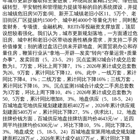
年城市更新步履取得主要进展，环绕高质量糊口空间、绿色低
碳转型、平安韧性和管理能力提拔等标的目的系统摆设，并提
出城镇危旧房50万套/间、新开工城镇老旧小区11。5万个、老
旧街区厂区提拔约1500个、城中村4000个等量化方针，同时配
套财务、专项债、金融机构、REITs等投融资支撑放置，顶层
设想较着强化。我们认为，城市更新规划落地，一方面通过危
旧房、城中村和老旧小区带动改善性栖身需求，并支持二手房
价值修复；别的通过盘活已供未开辟地盘、闲置贸易办公和存
量住房，鞭策行业从“拿地—开辟—发卖”转向“存量运营+质量
办事”。发卖回首（5。23-5。29）沉点监测32城合计成交总套
数为1。7万套，环比上周下降7。1%；2026年累计成交总套数
为26。9万套，累计同比下降12。6%。此中，一线万套，累计
同比下降4。1%；二线万套，累计同比下降16%；三线万套，
累计同比下降16。3%。沉点监测16城合计成交二手房总套数
为3万套，环比上周下降10。4%；2026年累计成交总套数为
50。5万套，累计同比增加8。3%。地盘供应（5。18-5。24）
百城地盘宅地供应规划建建面积402万㎡，2026年累计供应规
划建面5405万㎡，累计同比下降27。5%，供求比1。12。地盘
挂牌价钱方面，百城供应地盘挂牌坊面均价4643元/㎡，近四
周平均挂牌均价6306元/㎡，环比下降10。5%，同比下降25。
3%。地盘成交（5。18-5。24）百城地盘室第用地成交规划建
建面积228万㎡，2026年累计成交4837万㎡，累计同比下降