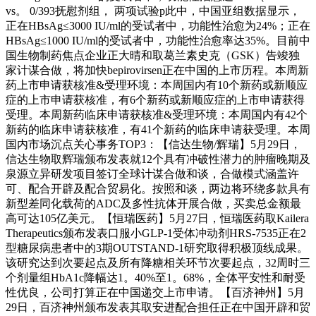
vs。 0/393抚慰剂组， 两项试验p此中，中国亚组数据显示，
正在HBsAg≤3000 IU/ml的受试者中，功能性治愈为24%；正在
HBsAg≤1000 IU/ml的受试者中，功能性治愈率达35%。目前中
国生物制药焦点企业正大晴和取葛兰素史克（GSK）告竣独
家计谋合做，将加快bepirovirsen正在中国的上市历程。本周新
药上市申请获核准&受理环境：本周国内有10个新药或新顺应
症的上市申请获核准，有6个新药或新顺应症的上市申请获得
受理。本周新药临床申请获核准&受理环境：本周国内有42个
新药的临床申请获核准，有41个新药的临床申请获受理。本周
国内市场沉点关心事务TOP3：【信达生物/辉瑞】5月29日，
信达生物取辉瑞颁布发表就12个具有冲破性潜力的肿瘤晚期及
泉源立异研发项目签订全球计谋合做和谈，合做模式涵盖许
可、配合开辟及配合贸易化。按照和谈，两边将环绕多款具有
新型差同化载荷的ADC及多性抗体开展合做，买卖总金额最
高可达105亿美元。【恒瑞医药】5月27日，恒瑞医药取Kailera
Therapeutics颁布发表口服小GLP-1受体冲动剂HRS-7535正在2
型糖尿病患者中的3期OUTSTAND-1研究取得积极顶线成果。
该研究达到次要起点及所有降糖相关环节次要起点，32周时三
个剂量组HbA1c降幅达1。40%至1。68%，全体平安性和耐受
性优良，公司打算正在中国递交上市申请。【百济神州】5月
29日，百济神州颁布发表其取安进配合担任正在中国开辟和贸