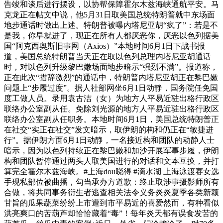
告竣和谈后进行摆设，以协帮保障霍尔木兹海峡通航平安。马
克龙正在帖文中说，他5月31日取美国总统特朗普就中东场面
地步通话时做出上述。特朗普被曝内塔尼亚胡“疯了”：若是不
是我，你早就进了，现正在所有人都厌恶你，厌恶以色列据美
国“阿克西奥斯旧事网（Axios）”本地时间6月1日下战书报
道，美国总统特朗普当天正在取以色列总理内塔尼亚胡通话
时，对以色列升级黎巴嫩场面地步暗示“强烈不满”。报道称，
正在此次“措辞激烈”的通话中，特朗普内塔尼亚胡正在黎巴嫩
问题上“步履过度”。据人社部网坐6月1日动静，国务院任免国
度工做人员。录用袁古洁（女）为地方人平易近驻出格行政区
联络办公室副从任。免除刘光源的地方人平易近驻出格行政区
联络办公室副从任职务。本地时间6月1日，美国总统特朗普正
在社交“实正在社交”发文暗示，取伊朗的构和仍正在“敏捷进
行”。据伊朗方面6月1日动静，一名接近构和团队的动静人士
暗示，因为以色列持续正在黎巴嫩和加沙开展军事步履，伊朗
构和团队暂停通过两头人取美国进行的对话和文本互换，并打
算完全霍尔木兹海峡。#上海dou晓得 #滴水湖 上海泳渡赛女选
手现私部位被曲播，勾当承办方道歉：终止取涉事摄影师所有
合做，将共同事务衍生者逃查相关法令义务炎炎夏季各类新颖
甘旨的瓜果蔬菜纷纷上市遭到市平易近的喜爱然而，有种看似
洪亮爽口的苦葫芦却恰恰藏着“毒”！每年炎天都有误食发苦的