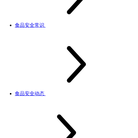
食品安全常识
食品安全动态