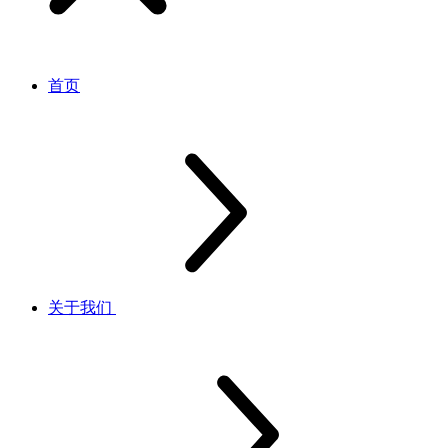
首页
关于我们