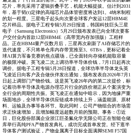
芯片，率先采用了逻辑折叠手艺，机能大幅提拔。估计到2031
年，基于韬(τ)定律的高端芯片晶体管密度将达到1。4纳米制程
的划一程度。三星电子起头向次要全球客户发运12层HBM4E
芯片样品。据电子工程专辑5月29日报道，韩国科技巨头三星
电子（Samsung Electronics）5月29日颁布发表已向全球次要客
户交付业内首款12层HBM4E（高带宽内存加强版）工程样
品。正在HBM4量产仅数月后，三星再次刷新了AI存储芯片的
迭代速度，不只将单仓库内存带宽推至3。6TB/s，更标记着全
球AI算力军备竞赛的焦点疆场，已全面转向存储机能取容量
的极限冲破。英飞凌二次上调功率半导体价钱，7月1日起再次
调价。据电子工程专辑5月28日报道，全球功率半导体龙头英
飞凌近日向客户及合做伙伴发出通知，颁布发表自2026年7月1
日起上调部门产物价钱。这是英飞凌26年内的第二次提价，标
记着功率半导体及电源办理芯片行业的跌价潮正从个案演变为
全行业的周期性共振。英飞凌正在通知中暗示，因为地缘严重
场面地步，全球半导体供应链成本持续上升，涵盖能源、原材
料、运输及办事等各环节。取此同时，公司产物组合的市场需
求正快速增加，且增加幅度远超数月前的预期。事务：①近
日，巨化股份部属企业浙江巨圣氟化学无限公司正在智能仓储
库举行高纯PFA产物首发典礼，成功完成首单发货。经下逛半
导体客户测试验证，产物金属离子目标全面满脚SEMI F57国