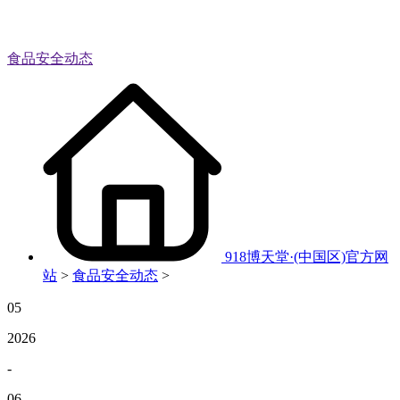
食品安全动态
918博天堂·(中国区)官方网
站
>
食品安全动态
>
05
2026
-
06