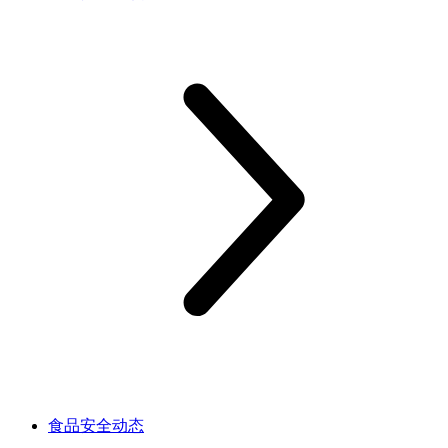
食品安全动态