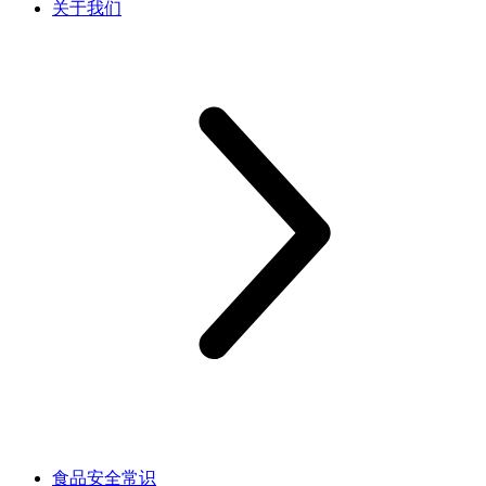
关于我们
食品安全常识