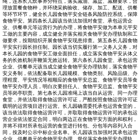
绳，连系长儿炊事养分特点，落实减油、减盐、减糖要求，合
理放置餐食物种，并环绕采购验收、储存、加工、配送、供餐
等环节环节，健全长儿园食物平安全链条风险防控系统，保障
食物平安。第四条长儿园该当依法加强对食堂、承包运营企
业、供餐单元等运营行为的办理，将食物平安做为本单元平安
工做的主要内容，成立健全并落实相关食物平安办理轨制和工
做要求，按期组织开展食物平安现患排查。第五条长儿园食物
平安实行园长担任制。园长该当切实履行第一义务人义务，对
本长儿园的食物平安工做全面担任，成立落实食物平安从体义
务的长效机制并鞭策无效运转。第六条长儿园食堂、承包运营
企业、供餐单元该当成立健全食物平安办理轨制，落实食物平
安义务制，依法配备取长儿园规模、食物类别、风险品级、办
理程度、平安情况等相顺应的食物平安总监、食物平安员等食
物平安办理人员，明白次要担任人、食物平安总监、食物平安
员等岗亭职责。第七条长儿园准绳上该当自从运营、同一办理
食堂，并依法取得食物运营许可证，严酷按照食物运营许可证
载明的运营项目进行运营。长儿园确需委托承包运营食堂的，
该当依法取得食物运营许可，并取取得食物运营许可的承包运
营企业依法签定合同，明白两边正在食物平安方面的和权利，
并将不得对所承包运营的食堂进行转包、分包等内容列入合
同，按及时公示中标企业名单。长儿园该当加强对其承包运营
企业、供餐单元的食物平安办理，督促落实食物平安办理轨