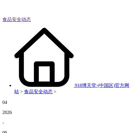
食品安全动态
918博天堂·(中国区)官方网
站
>
食品安全动态
>
04
2026
-
06