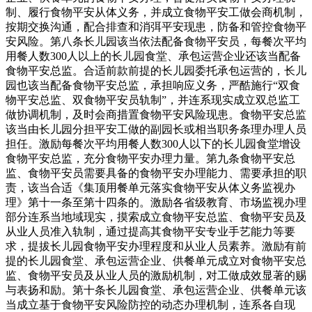
制、履行食物平安从体义务，并成立食物平安工做会商机制，
按期交换沟通，配合排查和消弭平安现患，防备和管控食物平
安风险。第八条长儿园该当依法配备食物平安员，每餐次平均
用餐人数300人以上的长儿园食堂、承包运营企业还该当配备
食物平安总监。合适前款前提的长儿园委托承包运营的，长儿
园也该当配备食物平安总监，承担响应义务，严酷施行“双食
物平安总监、双食物平安员轨制”，并连系现实成立双总监工
做协调机制，及时会商措置食物平安风险现患。食物平安总监
该当由长儿园分担平安工做的副园长或相当职务条理办理人员
担任。激励每餐次平均用餐人数300人以下的长儿园食堂增设
食物平安总监，充分食物平安办理力量。第九条食物平安总
监、食物平安员需要具备的食物平安办理能力、需要承担的职
责，该当合适《集顶用餐单元落实食物平安从体义务监视办
理》第十一条至第十四条的。激励各省级教育、市场监视办理
部分连系当地域现实，摸索成立食物平安总监、食物平安员及
从业人员准入轨制，通过提高其食物平安专业手艺能力等要
求，提拔长儿园食物平安办理程度和从业人员素养。激励有前
提的长儿园食堂、承包运营企业、供餐单元成立对食物平安总
监、食物平安员及从业人员的激励机制，对工做成效显著的赐
与表扬和励。第十条长儿园食堂、承包运营企业、供餐单元该
当成立基于食物平安风险防控的动态办理机制，连系各自现