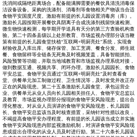
洗消间或隔绝距离场合，配备能满脚需要的餐饮具清洗消毒保
洁设备设备。采购的洗涤剂、消毒剂等食物相关产物该当合适
食物平安国度尺度。激励有前提的长儿园设置消毒房（库）。
激励长儿园按期开展餐饮具阴离子合成洗涤剂残留快速检测、
微生物快速检测，每学期开学送具有天分的第三方查验机构查
验。第二十四条县级以上处所教育、市场监视办理部分该当鞭
策有前提的长儿园食堂扶植“互联网+明厨亮灶”系统，实现食
材验收及入库出库、储存保管、加工烹调、餐食分发、师生就
餐、食物留样等全链条无死角及时视频笼盖，具备智能抓拍、
风险预警等功能，并取当地域教育和市场监视办理系统对接，
做到数据互通、视频共享、闭环办理。激励长儿园园长、食物
平安总监、食物平安员通过“互联网+明厨亮灶”及时查看食
堂、供餐单元加工制做过程、卫生情况等，及时发觉并改正存
正在的风险现患。第二十五条激励长儿园食堂、承包运营企
业、供餐单元从业人员向长儿园相关担任人、食物平安总监以
及教育、市场监视办理部分报现的食物平安风险现患，提出合
理化整改。对从业人员演讲的食物平安风险现患，长儿园园
长、食物平安总监该当及时核查措置，采纳针对性措以改良，
不竭提高食物平安办理程度。有前提的长儿园该当成立并实施
食物平安风险现患内部监视激励机制，对演讲食物平安风险现
患或提出合理化的从业人员及时进行励。第二十六条长儿园该