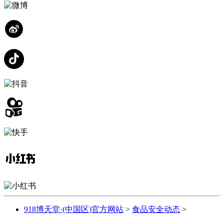
918博天堂·(中国区)官方网站
>
食品安全动态
>