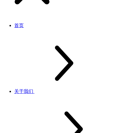
首页
关于我们