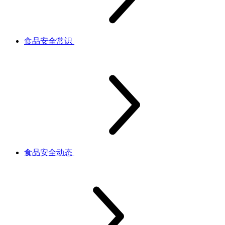
食品安全常识
食品安全动态