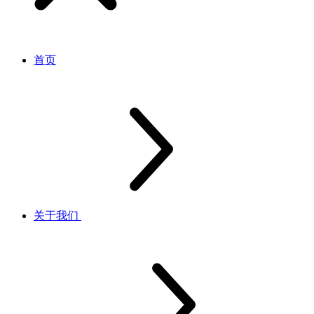
首页
关于我们