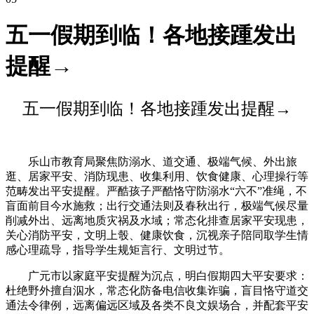
五一假期到临！各地接踵发出
提醒→
五一假期到临！各地接踵发出提醒→
乐山市教育局聚焦防溺水、道交通、极端气候、外出旅
逛、居家平安、消防现患、收集利用、饮食健康、心理操行等
范畴发出平安提醒。严酷孩子严酷恪守防溺水“六不”准绳，不
盲面前目今水施救；出行交通法则及春秋出行，极端气候尽量
削减外出、远离地质灾祸及水域；常态化排查居家平安现患，
关心消防平安，文明上彀、健康饮食，沉视亲子陪同取学生情
感心理疏导，指导学生规矩言行、文明过节。
广元市以家庭平安提醒为沉点，明白假期四大平安要求：
杜绝野外擅自泅水，常态化防备电信收集诈骗，盲目恪守道交
通法令律例，远离偏远区域及各类不良文娱场合，并配套平安