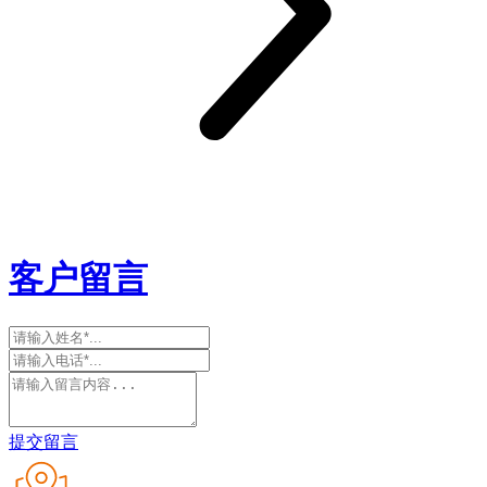
客户留言
提交留言