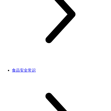
食品安全常识