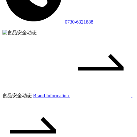
0730-6321888
食品安全动态
Brand Information