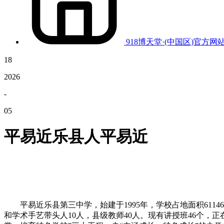
918博天堂·(中国区)官方网
18
2026
-
05
平易近乐县人平易近
平易近乐县第三中学，始建于1995年，学校占地面积61146
和学术手艺带头人10人，县级教师40人。现有讲授班46个，正