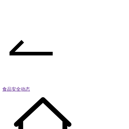
食品安全动态