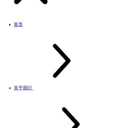
首页
关于我们