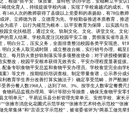
学之，根据“抓平安、保质量、显特色”的办学思，安稳树立平安
不竭优化育人，持续提拔学校内涵，实现了学校逾越式的成长。学
有146人次的教师获得了县级以上党委和的表扬励，有78位教
判定或评。立师德为首，立德育为先。学校勤奋推进本质教育，推
会为底子，以行为规范为根本，以平安教育为保障，以实践勾当
的校园文化扶植思，通过文化、轨制文化、文化、讲堂文化、文化
无声的育人结果。学校高度注沉校园平安工做，贯彻落实省市县
责，明白分工，压实义务，全面排查整治校园各类平安现患。针
案，明白义务人取完成时限，成立整改台账，实行销号办理。截至
成立、每月防火查抄轨制落实等多项整改使命；对于讲授楼侧窗
结实整改，校园平安根本获得无效夯实，平安办理程度显著提拔
，配备专职食物平安总监和食物平安办理员。学校食堂完全由学
预案》等文件，按期组织培训查核。制定带量食谱，公示养分成
权利教育学生养分改善打算实施法子》确定享受范畴，并严酷施
人，享受养分餐人数1968人，达到了88。3%。按学生人数审定
、食物药品监视办理局、审计等部分等抽查，确保无食物平安零
乐县文明单元”，平易近乐县分析管理先辈单元、安然学校、家长示
学”“张掖市消息化花圃式示范学校”“张掖市艺术特色示范校”“
做先辈集体”和“言语文字示范校”，被省委省评为“两基工做先辈