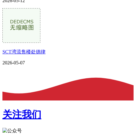
2026-05-12
SCT湾流售楼处德律
2026-05-07
关注我们