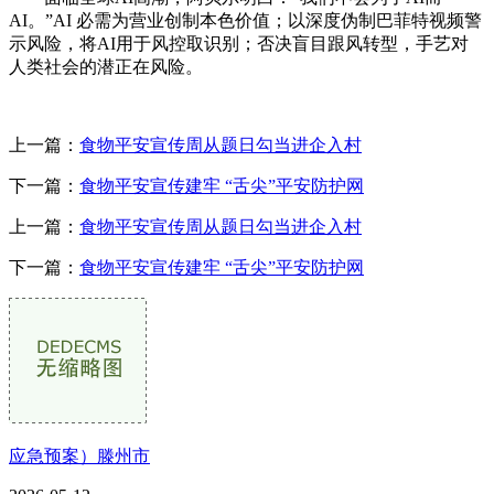
AI。”AI 必需为营业创制本色价值；以深度伪制巴菲特视频警
示风险，将AI用于风控取识别；否决盲目跟风转型，手艺对
人类社会的潜正在风险。
上一篇：
食物平安宣传周从题日勾当进企入村
下一篇：
食物平安宣传建牢 “舌尖”平安防护网
上一篇：
食物平安宣传周从题日勾当进企入村
下一篇：
食物平安宣传建牢 “舌尖”平安防护网
应急预案）滕州市