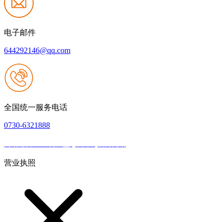
电子邮件
644292146@qq.com
全国统一服务电话
0730-6321888
网站建设：918博天堂·(中国区)官方网站
|
网站地图
本网站支持IPV6
营业执照