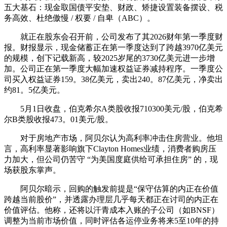
五大基石：现金取国债平安垫、财政、矫捷设置装备摆设、税
务高效、杜绝傲慢 / 权要 / 自卑（ABC）。
就正在股东会召开前，公司发布了其2026财年第一季度财
报。财报显示，现金储蓄正在第一季度达到了跨越3970亿美元
的规模，创下记载新高，较2025岁尾的3730亿美元进一步增
加。公司正在第一季度大幅加速权益证券减持程序。一季度公
司买入权益证券159。38亿美元，卖出240。87亿美元，净卖出
约81。5亿美元。
5月1日收盘，伯克希尔A类股收报710300美元/股，伯克希
尔B类股收报473。01美元/股。
对于房地产市场，阿贝尔认为高利率冲击住房营业。他坦
言，高利率显著影响旗下Clayton Homes业绩，消费者购房压
力加大，但公司仍苦守 “为美国度庭供给可承担住房” 的，现
场获股东掌声。
阿贝尔暗示，回购的触发前提是“保守估算的内正在价值
跨越当前股价”，并透露办理层几乎每天都正在讨司的内正在
价值评估。他称，还将以汗青成本入账的子公司（如BNSF）
调整为当前市场价值，同时评估各运停业务将来5至10年的持