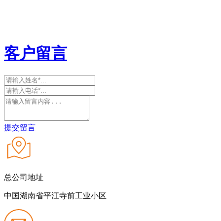
客户留言
提交留言
总公司地址
中国湖南省平江寺前工业小区