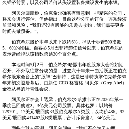
久经济前景，以及公司若何从头设置装备摆设发生的本钱。
阿贝尔回应称，伯克希尔确实有留意到一些精采的公司，
将来会进行评估。但他指出，目前这些公司的订价，连系经济
前景和风险，“我们还没有脚够的乐趣去收购，我们需要更多
时间去做预备。”。
伯克希尔股价本年以来下跌约6%，掉队于标普500指数
5。6%的涨幅。自客岁5月巴菲特卸任信号以来，伯克希尔的
表示曾经掉队该指数跨越30个百分点。
本地时间5月2日，伯克希尔·哈撒韦年度股东大会将如期
召开。不外取往常分歧的是，过去六十年来一曲活跃正在伯克
希尔股东会台上的“股神”巴菲特，这是巴菲特执掌伯克希尔60
年来初次退居幕后、由新任 CEO 格雷格·阿贝尔（Greg Abel）
全权从导的汗青性会议。
阿贝尔正在会上透露，伯克希尔·哈撒韦正在2026年第一
季度已回购逾2。3亿美元公司股票。具体包罗：以均价
729701。17美元/股回购33股伯克希尔A类股，以均价486。92
美元/股回购431462股B类股票，合计斥资逾2。34亿美元。
面临全球AI高潮，阿贝尔明白：“我们不会为了AI而