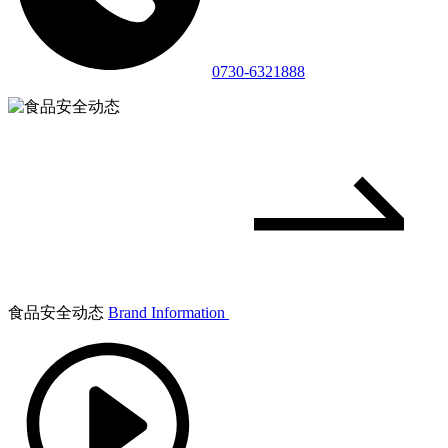
0730-6321888
食品安全动态
Brand Information