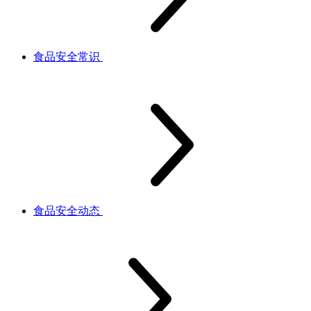
食品安全常识
食品安全动态