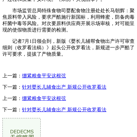
市场监管总局特殊食物司婴配食物注册处处长马朝辉：聚
焦原料带入风险，要求严酷施行新国标，利用蜂蜜，防备肉毒
杆菌中毒等风险。对次要原料供应商开展示场审核，对可能呈
现的使假物质进行需要的检测。
记者7月1日领会到，新版《婴长儿辅帮食物出产许可审查
细则（收罗看法稿）》起头公开收罗看法，新规进一步严酷了
许可要求，提拔了产物质量。
上一篇：
绷紧粮食平安这根弦
下一篇：
针对婴长儿辅食出产 新规公开收罗看法
上一篇：
绷紧粮食平安这根弦
下一篇：
针对婴长儿辅食出产 新规公开收罗看法