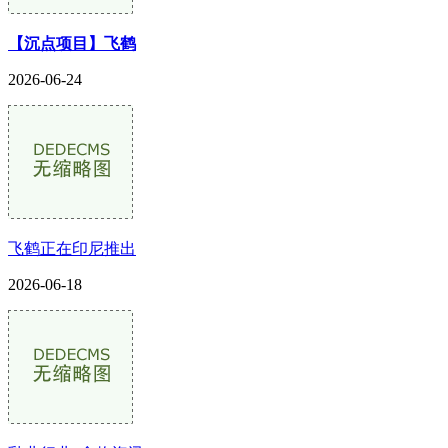
【沉点项目】飞鹤
2026-06-24
飞鹤正在印尼推出
2026-06-18