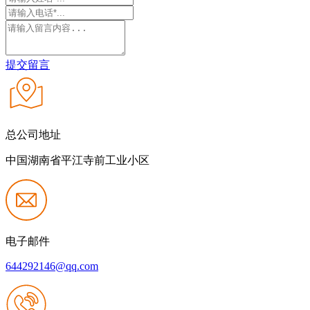
提交留言
总公司地址
中国湖南省平江寺前工业小区
电子邮件
644292146@qq.com