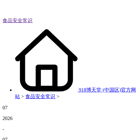
食品安全常识
918博天堂·(中国区)官方网
站
>
食品安全常识
>
07
2026
-
07