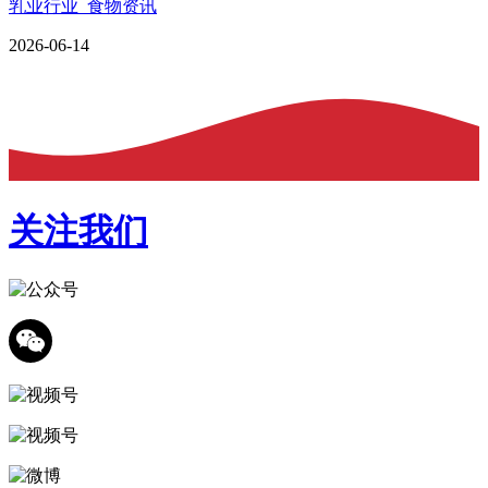
乳业行业_食物资讯
2026-06-14
关注我们