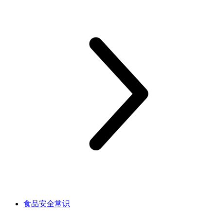
食品安全常识