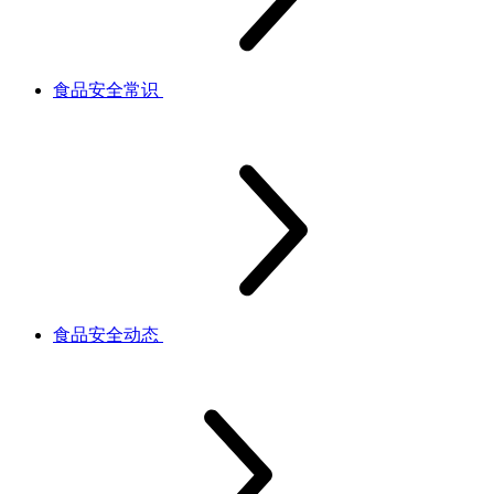
食品安全常识
食品安全动态