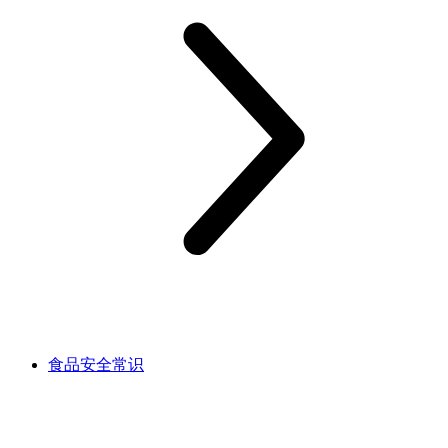
食品安全常识