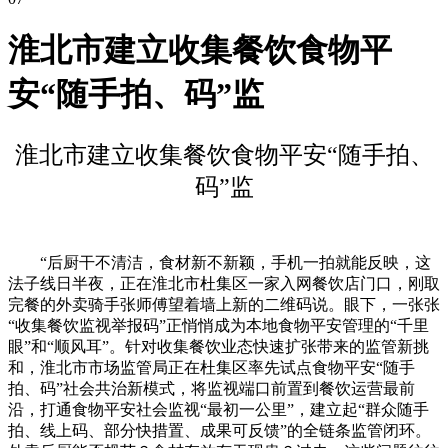
淮北市建立收集餐饮食物平
安“随手拍、码”监
淮北市建立收集餐饮食物平安“随手拍、
码”监
“后厨干不清洁，食材新不新颖，手机一拍就能反映，这
法子线日半夜，正在淮北市杜集区一家入网餐饮店门口，刚取
完餐的外卖骑手张师傅望着墙上新的二维码说。眼下，一张张
“收集餐饮监视举报码”正悄悄成为本地食物平安管理的“千里
眼”和“顺风耳”。针对收集餐饮业态快速扩张带来的监管新挑
和，淮北市市场监管局正在杜集区率先试点食物平安“随手
拍、码”社会共治新模式，将监视端口前置到餐饮运营最前
沿，打通食物平安社会监视“最初一公里”，建立起“群众随手
拍、线上码、部分快措置、成果可反馈”的全链条监管闭环。