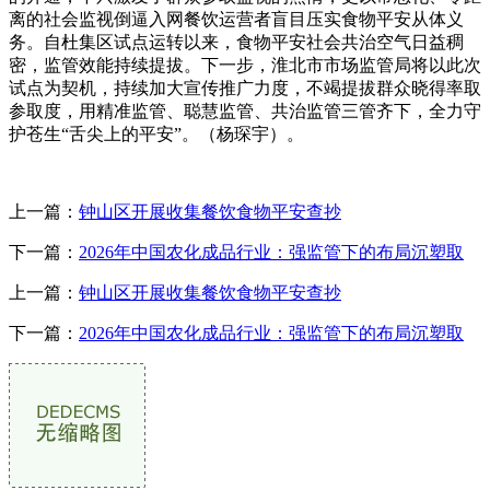
离的社会监视倒逼入网餐饮运营者盲目压实食物平安从体义
务。自杜集区试点运转以来，食物平安社会共治空气日益稠
密，监管效能持续提拔。下一步，淮北市市场监管局将以此次
试点为契机，持续加大宣传推广力度，不竭提拔群众晓得率取
参取度，用精准监管、聪慧监管、共治监管三管齐下，全力守
护苍生“舌尖上的平安”。（杨琛宇）。
上一篇：
钟山区开展收集餐饮食物平安查抄
下一篇：
2026年中国农化成品行业：强监管下的布局沉塑取
上一篇：
钟山区开展收集餐饮食物平安查抄
下一篇：
2026年中国农化成品行业：强监管下的布局沉塑取