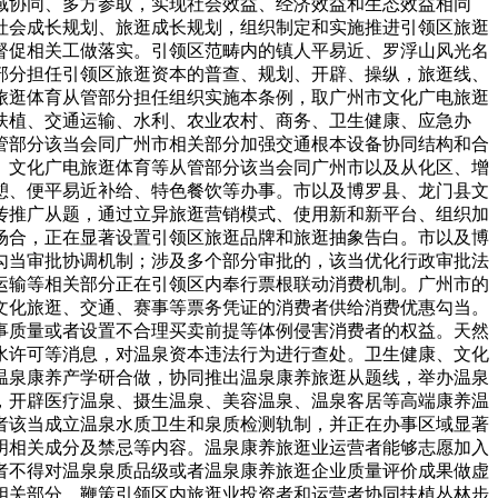
域协同、多方参取，实现社会效益、经济效益和生态效益相同
社会成长规划、旅逛成长规划，组织制定和实施推进引领区旅逛
督促相关工做落实。引领区范畴内的镇人平易近、罗浮山风光名
部分担任引领区旅逛资本的普查、规划、开辟、操纵，旅逛线、
旅逛体育从管部分担任组织实施本条例，取广州市文化广电旅逛
扶植、交通运输、水利、农业农村、商务、卫生健康、应急办
管部分该当会同广州市相关部分加强交通根本设备协同结构和合
、文化广电旅逛体育等从管部分该当会同广州市以及从化区、增
憩、便平易近补给、特色餐饮等办事。市以及博罗县、龙门县文
传推广从题，通过立异旅逛营销模式、使用新和新平台、组织加
场合，正在显著设置引领区旅逛品牌和旅逛抽象告白。市以及博
勾当审批协调机制；涉及多个部分审批的，该当优化行政审批法
运输等相关部分正在引领区内奉行票根联动消费机制。广州市的
文化旅逛、交通、赛事等票务凭证的消费者供给消费优惠勾当。
事质量或者设置不合理买卖前提等体例侵害消费者的权益。天然
水许可等消息，对温泉资本违法行为进行查处。卫生健康、文化
温泉康养产学研合做，协同推出温泉康养旅逛从题线，举办温泉
，开辟医疗温泉、摄生温泉、美容温泉、温泉客居等高端康养温
者该当成立温泉水质卫生和泉质检测轨制，并正在办事区域显著
明相关成分及禁忌等内容。温泉康养旅逛业运营者能够志愿加入
者不得对温泉泉质品级或者温泉康养旅逛企业质量评价成果做虚
相关部分，鞭策引领区内旅逛业投资者和运营者协同扶植丛林步