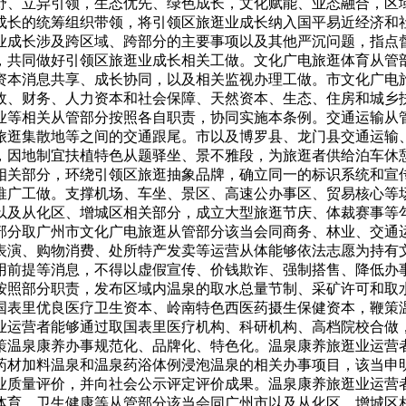
野、立异引领，生态优先、绿色成长，文化赋能、业态融合，区
成长的统筹组织带领，将引领区旅逛业成长纳入国平易近经济和
业成长涉及跨区域、跨部分的主要事项以及其他严沉问题，指点
，共同做好引领区旅逛业成长相关工做。文化广电旅逛体育从管
资本消息共享、成长协同，以及相关监视办理工做。市文化广电
政、财务、人力资本和社会保障、天然资本、生态、住房和城乡
业等相关从管部分按照各自职责，协同实施本条例。交通运输从
旅逛集散地等之间的交通跟尾。市以及博罗县、龙门县交通运输
，因地制宜扶植特色从题驿坐、景不雅段，为旅逛者供给泊车休
相关部分，环绕引领区旅逛抽象品牌，确立同一的标识系统和宣
推广工做。支撑机场、车坐、景区、高速公办事区、贸易核心等
以及从化区、增城区相关部分，成立大型旅逛节庆、体裁赛事等
部分取广州市文化广电旅逛从管部分该当会同商务、林业、交通
表演、购物消费、处所特产发卖等运营从体能够依法志愿为持有
用前提等消息，不得以虚假宣传、价钱欺诈、强制搭售、降低办
按照部分职责，发布区域内温泉的取水总量节制、采矿许可和取
国表里优良医疗卫生资本、岭南特色西医药摄生保健资本，鞭策
业运营者能够通过取国表里医疗机构、科研机构、高档院校合做
策温泉康养办事规范化、品牌化、特色化。温泉康养旅逛业运营
药材加料温泉和温泉药浴体例浸泡温泉的相关办事项目，该当申
业质量评价，并向社会公示评定评价成果。温泉康养旅逛业运营
体育、卫生健康等从管部分该当会同广州市以及从化区、增城区