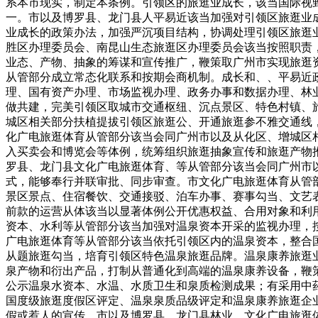
系本市现实，制定本条例。引领区的旅逛业成长，该当国际视
一。市以及博罗县、龙门县人平易近该当加强对引领区旅逛业
业成长的政策办法，加强严沉项目结构，协调处理引领区旅逛
胜区办理委员会、南昆山生态旅逛区办理委员会该当按照职责
业态、产物、抽象的筹谋和宣传推广，鞭策取广州市实现旅逛
从管部分成立常态化联系和按期会商机制。成长和、、平易近
理、国有资产办理、市场监视办理、政务办事和数据办理、林
做共建，完美引领区取城市交通枢纽、沉点景区、特色村镇、
城区相关部分扶植提拔引领区旅逛公、开通旅逛参不雅交通线
化广电旅逛体育从管部分该当会同广州市以及从化区、增城区
入买卖会和博览会等体例，统筹组织旅逛抽象宣传和旅逛产物
罗县、龙门县文化广电旅逛体育、等从管部分该当会同广州市
式，能够奉行并联审批、同步审查。市文化广电旅逛体育从管
景区景点、住宿餐饮、交通接驳、泊车办事、赛事勾当、文艺
前款的运营从体该当以显著体例公开优惠权益、合用对象和利
资本、水利等从管部分该当加强对温泉资本开采的监视办理，
广电旅逛体育等从管部分该当依托引领区内的温泉资本，整合
从题旅逛勾当，培育引领区特色温泉旅逛品牌。温泉康养旅逛
泉产物和衍出产品，打制从普通化到高端的温泉康养设备，鞭
公示温泉水资本、水温、水质卫生和泉质检测成果；有采用中
国度级旅逛度假区评定、温泉泉质品级评定和温泉康养旅逛企
假或惹人的宣传。市以及博罗县、龙门县林业、文化广电旅逛