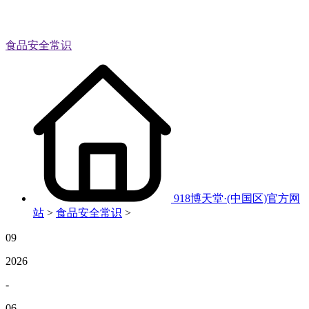
食品安全常识
918博天堂·(中国区)官方网
站
>
食品安全常识
>
09
2026
-
06