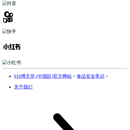
918博天堂·(中国区)官方网站
>
食品安全常识
>
关于我们