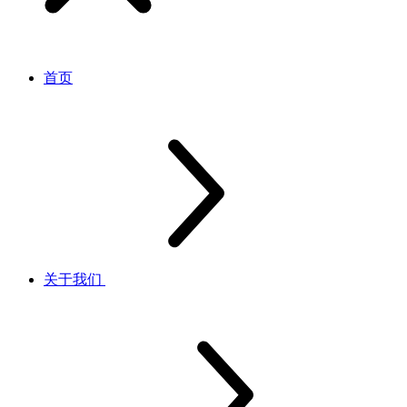
首页
关于我们