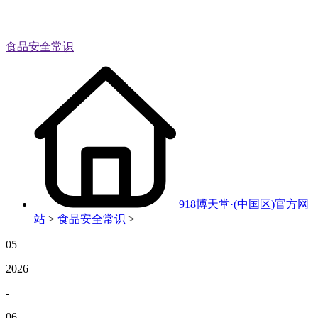
食品安全常识
918博天堂·(中国区)官方网
站
>
食品安全常识
>
05
2026
-
06