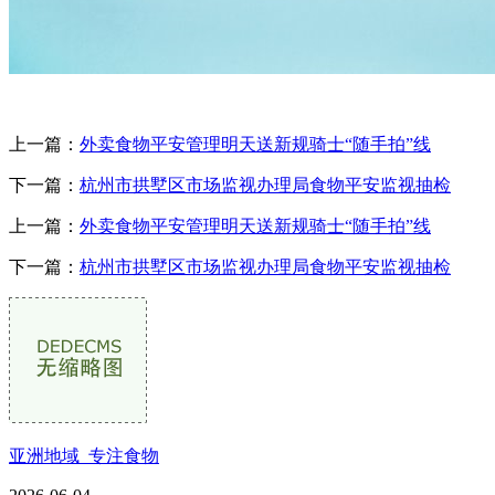
上一篇：
外卖食物平安管理明天送新规骑士“随手拍”线
下一篇：
杭州市拱墅区市场监视办理局食物平安监视抽检
上一篇：
外卖食物平安管理明天送新规骑士“随手拍”线
下一篇：
杭州市拱墅区市场监视办理局食物平安监视抽检
亚洲地域_专注食物