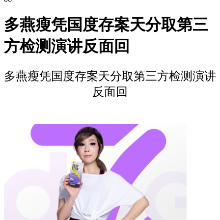
多燕瘦凭国度存案天分取第三
方检测演讲反面回
多燕瘦凭国度存案天分取第三方检测演讲
反面回