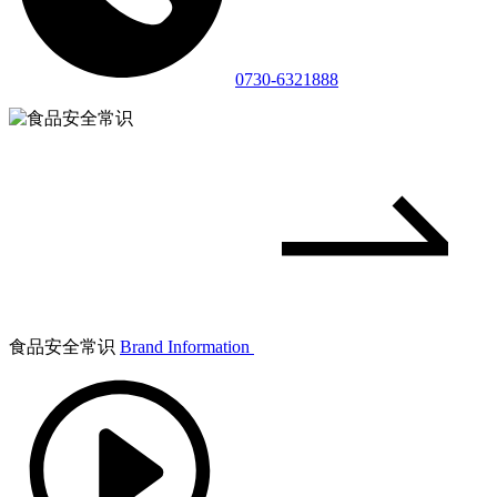
0730-6321888
食品安全常识
Brand Information