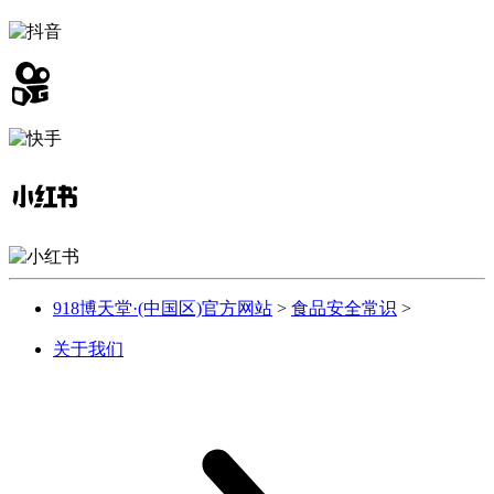
918博天堂·(中国区)官方网站
>
食品安全常识
>
关于我们