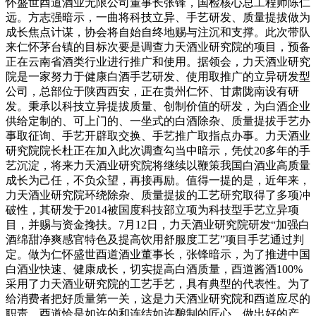
怀盛世酉道酒业无限公司董事长张锋，国检核心总工程师陈仁
远。方志强暗示，一曲将科技立异、手艺研发、质量提拔做为
成长焦点计谋，协会将自始自终地赐与注沉和支撑。此次带队
来仁怀茅台镇的目标次要是调查力天酒业研究院的项目，预备
正在云南省酒类行业进行推广和使用。据领会，力天酒业研究
院是一家努力于健康白酒手艺研发、使用取推广的立异研发型
公司，总部位于陕西西安，正在贵州仁怀、甘肃陇南设有研
发。秉承以科技立异提拔质量、创制价值的研发，为白酒企业
供给定制的、可上门的、一坐式的白酒除杂、质量提拔手艺办
事取征询、手艺开辟取交换、手艺推广取指点办事。力天酒业
研究院院长杜正在加入此次调查勾当中暗示，凭仗20多年的手
艺沉淀，将来力天酒业研究院将继续以鞭策我国白酒业高质量
成长为己任，不负众望，再接再励。值得一提的是，近年来，
力天酒业研究院环绕除杂、质量提拔的工艺研究取得了多项冲
破性，其研发于2014被国度科技部立项为科技型手艺立异项
目，并赐与资金搀扶。7月12日，力天酒业研究院研发“加强白
酒绵甜净爽感官特色及提高饮用舒服度工艺”项目手艺通过判
定。做为仁怀盛世酉道酒业董事长，张锋暗示，为了推进中国
白酒业快速、健康成长，切实提高白酒质量，酉道酱酒100%
采用了力天酒业研究院的工艺手艺，具有典型的代表性。为了
给消费者把好质量第一关，这是力天酒业研究院和酉道应尽的
职责，酉道恰是如许的和连结如许酿制的匠心，做出好的产